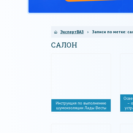
ЭкспертВАЗ
› Записи по метке:
са
САЛОН
Осве
Инструкция по выполнению
– 
шумоизоляции Лады Весты
устр