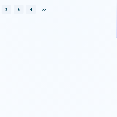
2
3
4
>>