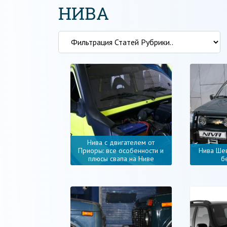
НИВА
Нива с двигателем от
Приоры: все особенности и
Нива Шев
плюсы свапа на Ниве
б