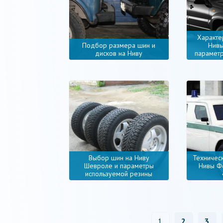
Характе
Подбор размера шин и
Нивы
дисков на Ниву
параметр
Выбор шин на Ниву
Техническ
Шевроле и параметры
Нивы Ф
используемой резины
1
2
3