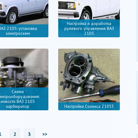
Настройка и доработка
ВАЗ 2105: установка
рулевого управления ВАЗ
электросхем
2105
Схема
лектрооборудования:
новости ВАЗ 2105
карбюратор
Настройка Солекса 21053
1
2
3
>>