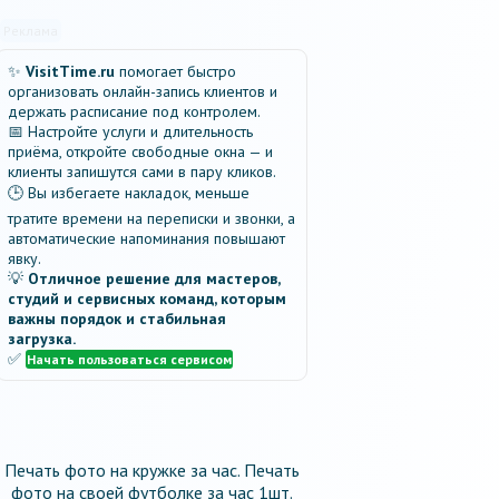
Реклама
✨
VisitTime.ru
помогает быстро
организовать онлайн-запись клиентов и
держать расписание под контролем.
📅 Настройте услуги и длительность
приёма, откройте свободные окна — и
клиенты запишутся сами в пару кликов.
🕒 Вы избегаете накладок, меньше
тратите времени на переписки и звонки, а
автоматические напоминания повышают
явку.
💡
Отличное решение для мастеров,
студий и сервисных команд, которым
важны порядок и стабильная
загрузка.
✅
Начать пользоваться сервисом
Печать фото на кружке за час.
Печать
фото на своей футболке за час 1шт
.