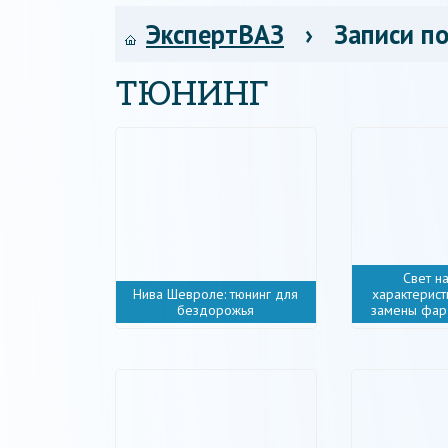
ЭкспертВАЗ
› Записи по
ТЮНИНГ
Свет н
Нива Шевроле: тюнинг для
характерист
бездорожья
замены фар