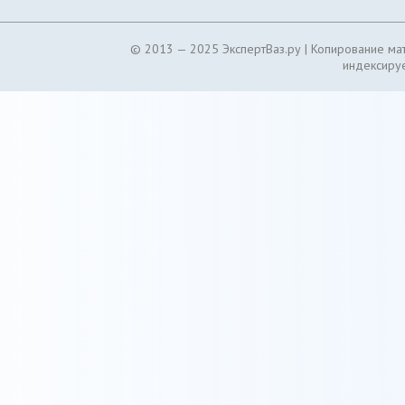
© 2013 — 2025 ЭкспертВаз.ру |
Копирование мат
индексируе