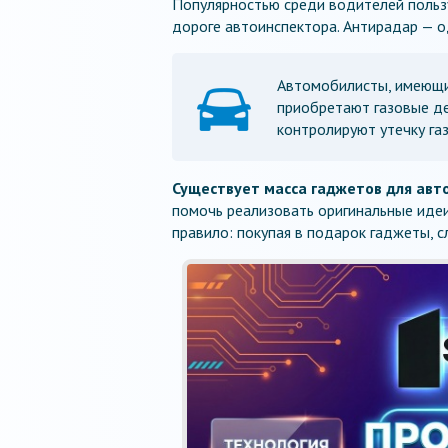
Популярностью среди водителей польз
дороге автоинспектора. Антирадар — 
Автомобилисты, имеющие
приобретают газовые д
контролируют утечку газ
Существует масса гаджетов для авт
помочь реализовать оригинальные идеи
правило: покупая в подарок гаджеты, 