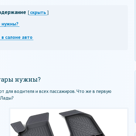
одержание
[
скрыть
]
ы нужны?
 в салоне авто
суары нужны?
т для водителя и всех пассажиров. Что же в первую
 Лады?