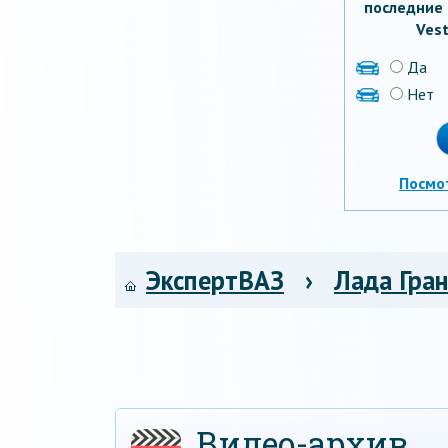
последние 
Vest
Да
Нет
Посмо
ЭкспертВАЗ
›
Лада Гра
Видео-архив