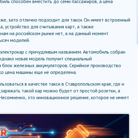
биль способен вместить до семи пассажиров, а цена
оже, зато отлично подходит для такси. Он имеет встроенный
а, устройство для считывания карт, а также
нам на российском рынке нет, а на данный момент
ысяч моделей.
 электрокар с причудливым названием. Автомобиль собран
 однако новая модель получит специальный
и блок железных аккумуляторов. Серийное производство
ко цена машины еще не определена.
льзоваться в качестве такси в Ставропольском крае, где и
заряжать такой кар можно будет от простой розетки, а
. Несомненно, это инновационное решение, которое не имеет