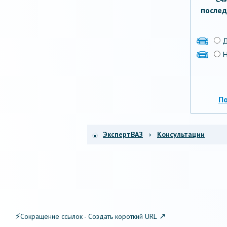
послед
Н
П
ЭкспертВАЗ
›
Консультации
⚡
↗
Сокращение ссылок - Создать короткий URL