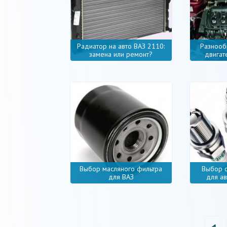
Радиатор на авто ВАЗ 2110:
Разнооб
замена или ремонт?
двигат
Выбор масляного фильтра
Выбор с
для ВАЗ
для а