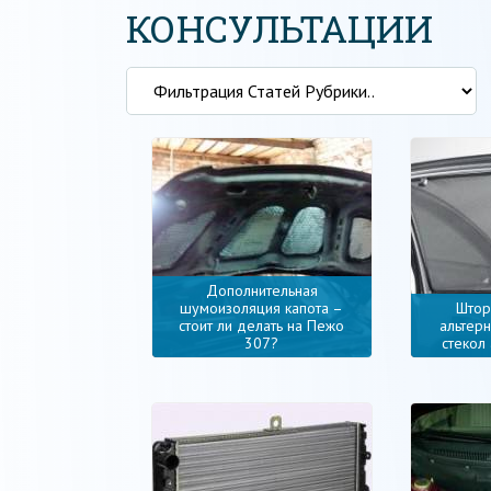
КОНСУЛЬТАЦИИ
Дополнительная
шумоизоляция капота –
Штор
стоит ли делать на Пежо
альтер
307?
стекол