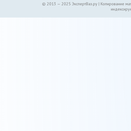
© 2013 — 2025 ЭкспертВаз.ру |
Копирование мат
индексируе