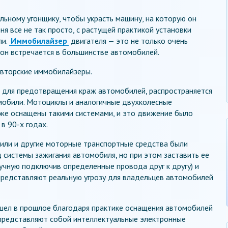
льному угонщику, чтобы украсть машину, на которую он
ня все не так просто, с растущей практикой установки
ли.
Иммобилайзер
двигателя — это не только очень
 он встречается в большинстве автомобилей.
авторские иммобилайзеры.
е для предотвращения краж автомобилей, распространяется
омобили. Мотоциклы и аналогичные двухколесные
кже оснащены такими системами, и это движение было
в 90-х годах.
били и другие моторные транспортные средства были
д системы зажигания автомобиля, но при этом заставить ее
ручную подключив определенные провода друг к другу) и
представляют реальную угрозу для владельцев автомобилей
ушел в прошлое благодаря практике оснащения автомобилей
представляют собой интеллектуальные электронные