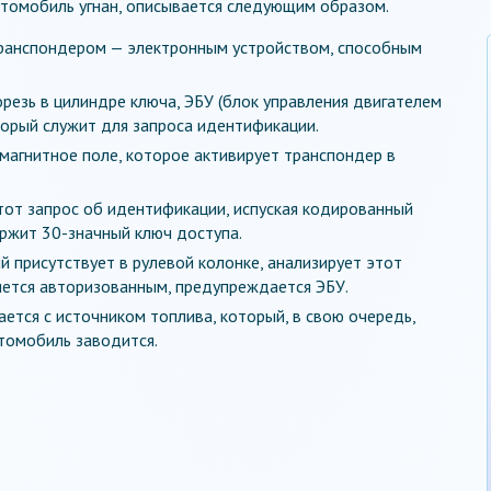
автомобиль угнан, описывается следующим образом.
ранспондером — электронным устройством, способным
орезь в цилиндре ключа, ЭБУ (блок управления двигателем
торый служит для запроса идентификации.
магнитное поле, которое активирует транспондер в
тот запрос об идентификации, испуская кодированный
ржит 30-значный ключ доступа.
 присутствует в рулевой колонке, анализирует этот
ляется авторизованным, предупреждается ЭБУ.
ется с источником топлива, который, в свою очередь,
втомобиль заводится.