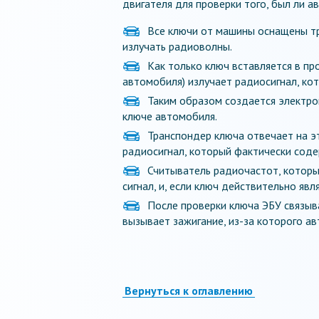
двигателя для проверки того, был ли 
Все ключи от машины оснащены т
излучать радиоволны.
Как только ключ вставляется в пр
автомобиля) излучает радиосигнал, ко
Таким образом создается электро
ключе автомобиля.
Транспондер ключа отвечает на э
радиосигнал, который фактически соде
Считыватель радиочастот, который
сигнал, и, если ключ действительно яв
После проверки ключа ЭБУ связыва
вызывает зажигание, из-за которого а
Вернуться к оглавлению