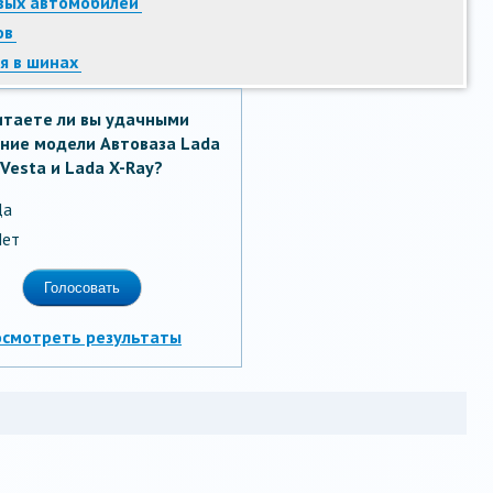
овых автомобилей
ов
я в шинах
итаете ли вы удачными
ние модели Автоваза Lada
Vesta и Lada X-Ray?
Да
ет
осмотреть результаты