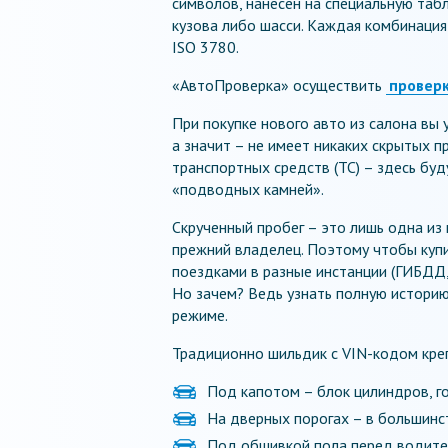
символов, нанесен на специальную таб
кузова либо шасси. Каждая комбинация
ISO 3780.
«АвтоПроверка» осуществить
проверк
При покупке нового авто из салона вы 
а значит – не имеет никаких скрытых 
транспортных средств (ТС) – здесь б
«подводных камней».
Скрученный пробег – это лишь одна из
прежний владелец. Поэтому чтобы куп
поездками в разные инстанции (ГИБДД,
Но зачем? Ведь узнать полную истори
режиме.
Традиционно шильдик с VIN-кодом креп
Под капотом – блок цилиндров, г
На дверных порогах – в большинс
Под обшивкой пола перед водите