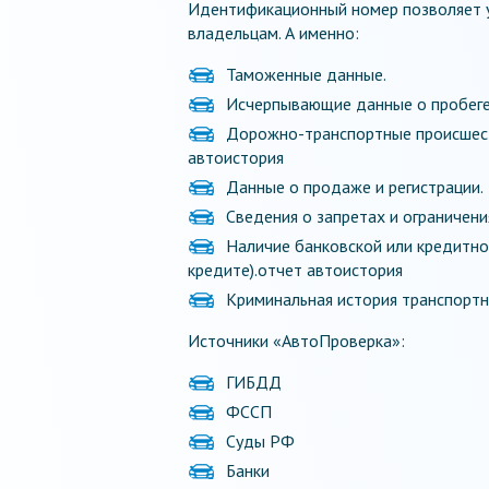
Идентификационный номер позволяет у
владельцам. А именно:
Таможенные данные.
Исчерпывающие данные о пробеге
Дорожно-транспортные происшеств
автоистория
Данные о продаже и регистрации.
Сведения о запретах и ограничени
Наличие банковской или кредитной
кредите).отчет автоистория
Криминальная история транспортног
Источники «АвтоПроверка»:
ГИБДД
ФССП
Суды РФ
Банки