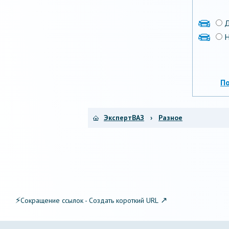
Н
П
ЭкспертВАЗ
›
Разное
⚡
↗
Сокращение ссылок - Создать короткий URL