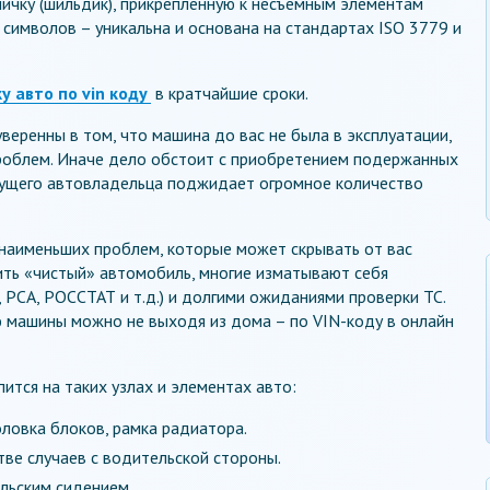
личку (шильдик), прикрепленную к несъемным элементам
 символов – уникальна и основана на стандартах ISO 3779 и
у авто по vin коду
в кратчайшие сроки.
уверенны в том, что машина до вас не была в эксплуатации,
проблем. Иначе дело обстоит с приобретением подержанных
удущего автовладельца поджидает огромное количество
 наименьших проблем, которые может скрывать от вас
ить «чистый» автомобиль, многие изматывают себя
 РСА, РОССТАТ и т.д.) и долгими ожиданиями проверки ТС.
ю машины можно не выходя из дома – по VIN-коду в онлайн
ится на таких узлах и элементах авто:
оловка блоков, рамка радиатора.
тве случаев с водительской стороны.
льским сидением.