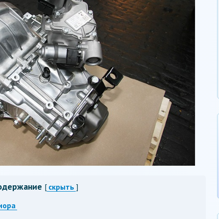
одержание
[
скрыть
]
иора