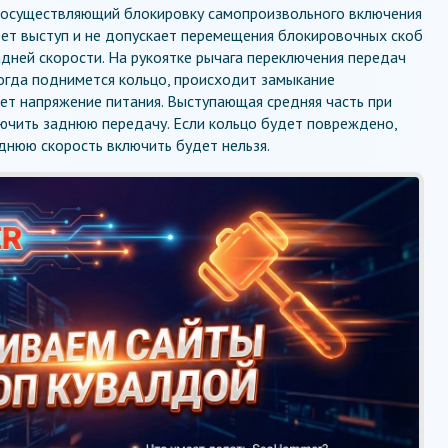
 осуществляющий блокировку самопроизвольного включения
меет выступ и не допускает перемещения блокировочных скоб
дней скорости. На рукоятке рычага переключения передач
огда поднимется кольцо, происходит замыкание
ает напряжение питания. Выступающая средняя часть при
лючить заднюю передачу. Если кольцо будет повреждено,
днюю скорость включить будет нельзя.