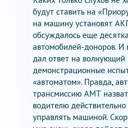
будут ставить на «Приору
на машину установят АК
обсуждалось еще десятка
автомобилей-доноров. И в
дал ответ на волнующий 
демонстрационные испыт
«автоматом». Правда, ав
трансмиссию АМТ назвать
водителю действительно
управлять машиной. Скоре