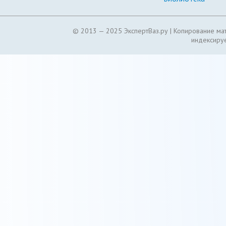
© 2013 — 2025 ЭкспертВаз.ру |
Копирование мат
индексируе