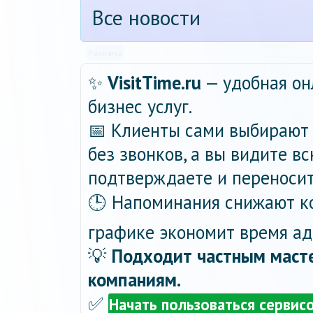
Все новости
Реклама
✨
VisitTime.ru
— удобная он
бизнес услуг.
📅 Клиенты сами выбирают 
без звонков, а вы видите в
подтверждаете и переносит
🕒 Напоминания снижают ко
графике экономит время ад
💡
Подходит частным масте
компаниям.
✅
Начать пользоваться сервис