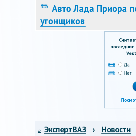
Авто Лада Приора п
угонщиков
Считае
последние 
Vest
Да
Нет
Посмо
ЭкспертВАЗ
›
Новости