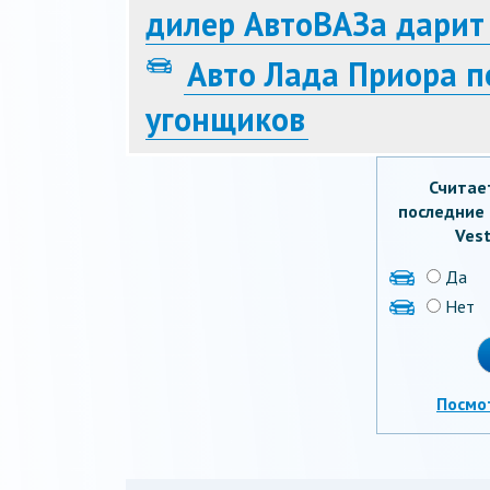
дилер АвтоВАЗа дарит
Авто Лада Приора п
угонщиков
Считае
последние 
Vest
Да
Нет
Посмо