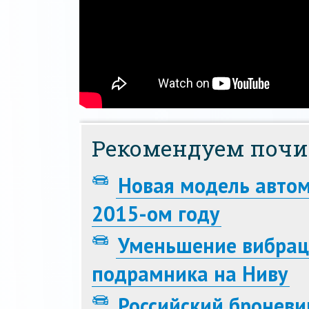
Рекомендуем почи
Новая модель автом
2015-ом году
Уменьшение вибраци
подрамника на Ниву
Российский броневи