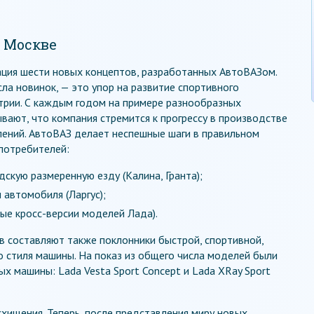
в Москве
ация шести новых концептов, разработанных АвтоВАЗом.
ла новинок, — это упор на развитие спортивного
трии. С каждым годом на примере разнообразных
вают, что компания стремится к прогрессу в производстве
ений. АвтоВАЗ делает неспешные шаги в правильном
 потребителей:
скую размеренную езду (Калина, Гранта);
 автомобиля (Ларгус);
ые кросс-версии моделей Лада).
в составляют также поклонники быстрой, спортивной,
о стиля машины. На показ из общего числа моделей были
х машины: Lada Vesta Sport Concept и Lada XRay Sport
хищения. Теперь, после представления миру новых