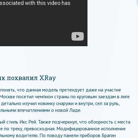
к похвалил XRay
понять, что данная модель претендует даже на участие
в Москве посетил чемпион страны по круговым заездам в лиге
 детально изучил новинку снаружи и внутри, сел за руль,
ельными впечатлениями о новой Ладе.
ый стиль Икс Рей. Также подчеркнул, что обзорность с места
де по треку, превосходная. Модифицированное исполнение
льному водителю. По поводу панели приборов Брагин