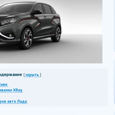
одержание
[
скрыть
]
скве
хвалил XRay
ров авто Лада