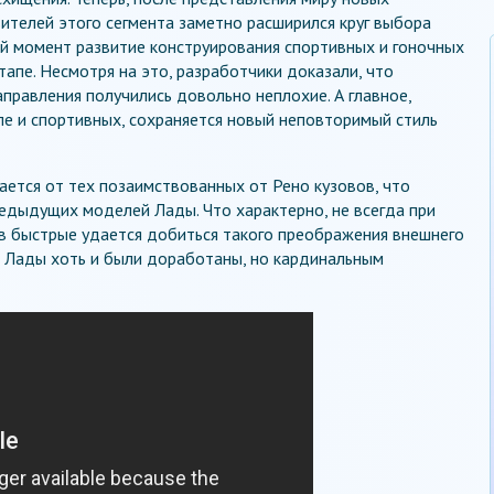
вителей этого сегмента заметно расширился круг выбора
й момент развитие конструирования спортивных и гоночных
апе. Несмотря на это, разработчики доказали, что
правления получились довольно неплохие. А главное,
ле и спортивных, сохраняется новый неповторимый стиль
ется от тех позаимствованных от Рено кузовов, что
едыдущих моделей Лады. Что характерно, не всегда при
 быстрые удается добиться такого преображения внешнего
ры Лады хоть и были доработаны, но кардинальным