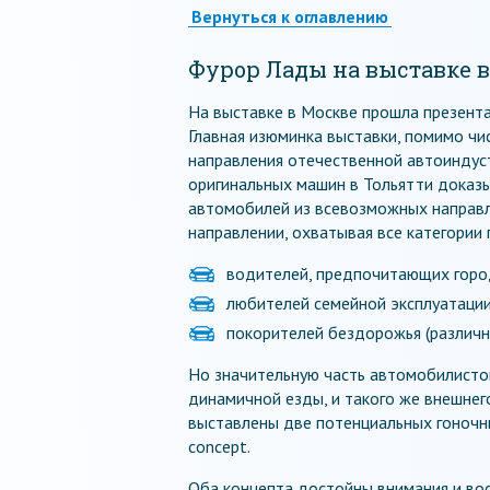
Вернуться к оглавлению
Фурор Лады на выставке 
На выставке в Москве прошла презент
Главная изюминка выставки, помимо чис
направления отечественной автоиндус
оригинальных машин в Тольятти доказы
автомобилей из всевозможных направл
направлении, охватывая все категории
водителей, предпочитающих город
любителей семейной эксплуатации
покорителей бездорожья (различн
Но значительную часть автомобилисто
динамичной езды, и такого же внешнег
выставлены две потенциальных гоночны
concept.
Оба концепта достойны внимания и вос