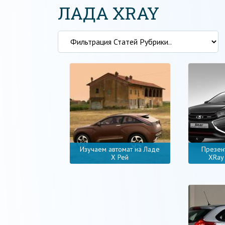
ЛАДА XRAY
Изучаем автомат на Ладе
Презен
X Рей
XRay