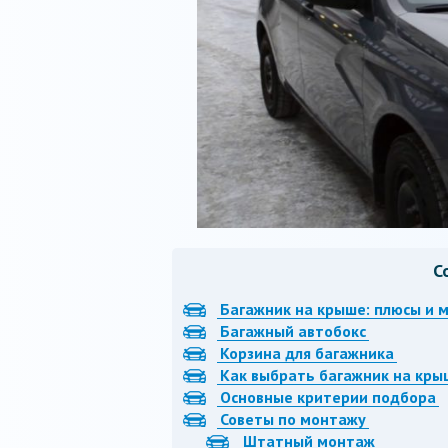
С
Багажник на крыше: плюсы и 
Багажный автобокс
Корзина для багажника
Как выбрать багажник на кры
Основные критерии подбора
Советы по монтажу
Штатный монтаж