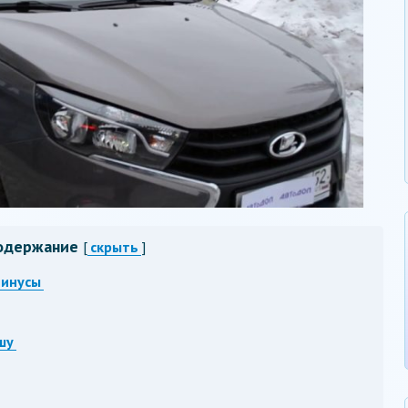
одержание
[
скрыть
]
минусы
шу