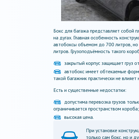
Бокс для багажа представляет собой п
на дугах. Главная особенность констр
автобоксы объемом до 700 литров, но
литров. Грузоподъёмность такого коро
закрытый корпус защищает груз от
автобокс имеет обтекаемые форм
такой багажник практически не влияет 
Есть и существенные недостатки:
допустима перевозка грузов тольк
ограничивается пространством короба;
высокая цена.
При установке конструк
только сам бокс, но и д