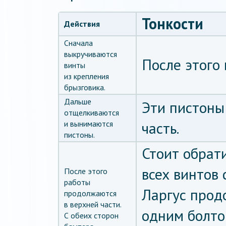
Тонкости
Действия
Сначала
выкручиваются
После этого 
винты
из крепления
брызговика.
Дальше
Эти пистоны
отщелкиваются
и вынимаются
часть.
пистоны.
Стоит обрати
всех винтов 
После этого
работы
Ларгус прод
продолжаются
в верхней части.
одним болто
С обеих сторон