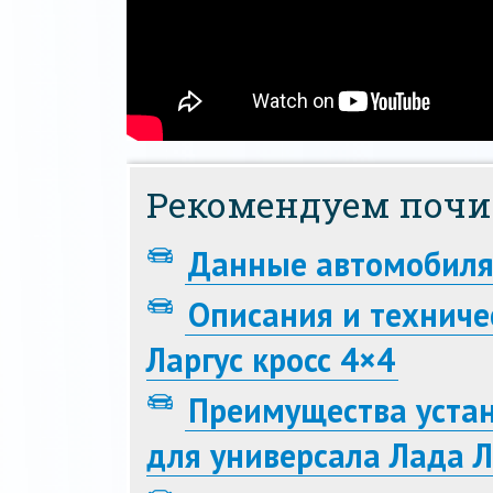
Рекомендуем почи
Данные автомобиля
Описания и техниче
Ларгус кросс 4×4
Преимущества уста
для универсала Лада Л