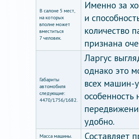
Именно за х
В салоне 5 мест,
и способност
на которых
вполне может
количество п
вместиться
7 человек.
признана оче
Ларгус выгля
однако это м
Габариты
всех машин-у
автомобиля
следующие:
особенность 
4470/1756/1682.
передвижения
удобно.
Составляет п
Масса машины.