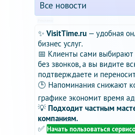
Все новости
Реклама
✨
VisitTime.ru
— удобная он
бизнес услуг.
📅 Клиенты сами выбирают 
без звонков, а вы видите в
подтверждаете и переносит
🕒 Напоминания снижают ко
графике экономит время ад
💡
Подходит частным масте
компаниям.
✅
Начать пользоваться сервис