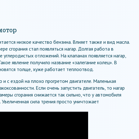
мотор
тается низкое качество бензина. Влияет также и вид масла.
ере сгорания стал появляться нагар. Долгая работа в
 углеродистых отложений. На клапанах появляется нагар,
Такое явление получило название «залегание колец». В
ановятся толще, хуже работает теплоотвод.
о и с ездой на плохо прогретом двигателе. Маленькая
коксованности. Если очень запустить двигатель, то нагар
амеры сгорания снижается так сильно, что у автомобиля
. Увеличенная сила трения просто уничтожает