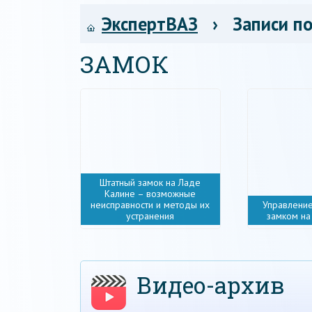
ЭкспертВАЗ
› Записи по
ЗАМОК
Штатный замок на Ладе
Калине – возможные
неисправности и методы их
Управлени
устранения
замком на
Видео-архив