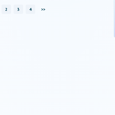
2
3
4
>>