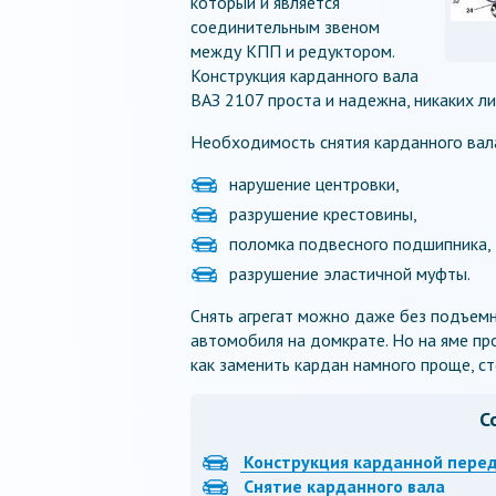
который и является
соединительным звеном
между КПП и редуктором.
Конструкция карданного вала
ВАЗ 2107 проста и надежна, никаких л
Необходимость снятия карданного вала
нарушение центровки,
разрушение крестовины,
поломка подвесного подшипника,
разрушение эластичной муфты.
Снять агрегат можно даже без подъем
автомобиля на домкрате. Но на яме пр
как заменить кардан намного проще, сто
С
Конструкция карданной пере
Снятие карданного вала