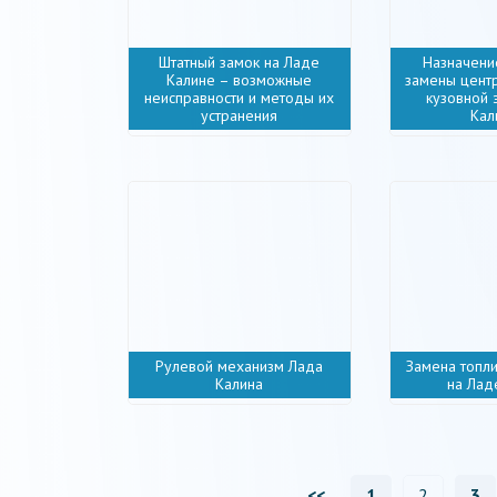
Штатный замок на Ладе
Назначени
Калине – возможные
замены цент
неисправности и методы их
кузовной 
устранения
Кал
Рулевой механизм Лада
Замена топл
Калина
на Лад
<<
1
2
3