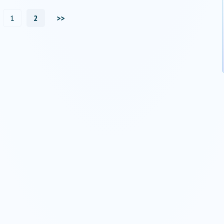
1
2
>>