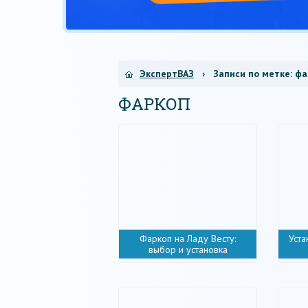
ЭкспертВАЗ
› Записи по метке:
фа
ФАРКОП
Фаркоп на Ладу Весту:
Уста
выбор и установка