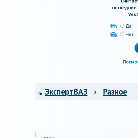
Считае
последние 
Vest
Да
Нет
Посмо
ЭкспертВАЗ
›
Разное