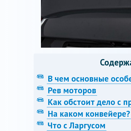
Содерж
В чем основные особ
Рев моторов
Как обстоит дело с 
На каком конвейере?
Что с Ларгусом