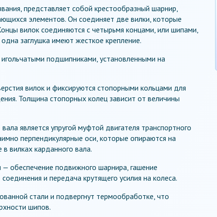
азвания, представляет собой крестообразный шарнир,
ющихся элементов. Он соединяет две вилки, которые
Концы вилок соединяются с четырьмя концами, или шипами,
и одна заглушка имеют жесткое крепление.
 игольчатыми подшипниками, установленными на
верстия вилок и фиксируются стопорными кольцами для
ния. Толщина стопорных колец зависит от величины
 вала является упругой муфтой двигателя транспортного
заимно перпендикулярные оси, которые опираются на
 в вилках карданного вала.
 — обеспечение подвижного шарнира, гашение
оединения и передача крутящего усилия на колеса.
рованной стали и подвергнут термообработке, что
рхности шипов.