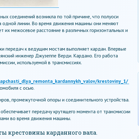
ых соединений возникла по той причине, что полуоси
а одной линии. Во время движения машины они меняют
ет их межосевое расстояние в различных горизонтальных и
ки передач к ведущим мостам выполняет кардан. Впервые
ьянский инженер Джузеппе Верди. Кардано. Его работа
миссии, используемой в трансмиссиях.
/zapchasti_dlya_remonta_kardannykh_valov/krestoviny_1/
омобиля с осью.
иров, промежуточной опоры и соединительного устройства.
н обеспечивает передачу крутящего момента от трансмиссии
лами во время движения машины.
ты крестовины карданного вала.