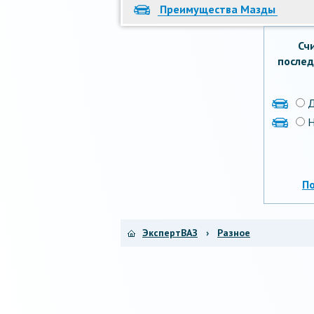
Преимущества Мазды
Сч
послед
Н
П
ЭкспертВАЗ
›
Разное