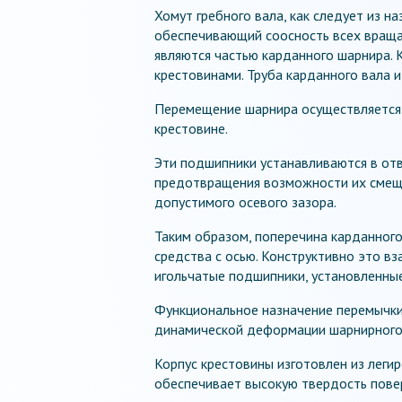
Хомут гребного вала, как следует из н
обеспечивающий соосность всех враща
являются частью карданного шарнира. 
крестовинами. Труба карданного вала 
Перемещение шарнира осуществляется
крестовине.
Эти подшипники устанавливаются в от
предотвращения возможности их смеще
допустимого осевого зазора.
Таким образом, поперечина карданного
средства с осью. Конструктивно это в
игольчатые подшипники, установленные
Функциональное назначение перемычки
динамической деформации шарнирного с
Корпус крестовины изготовлен из леги
обеспечивает высокую твердость пове