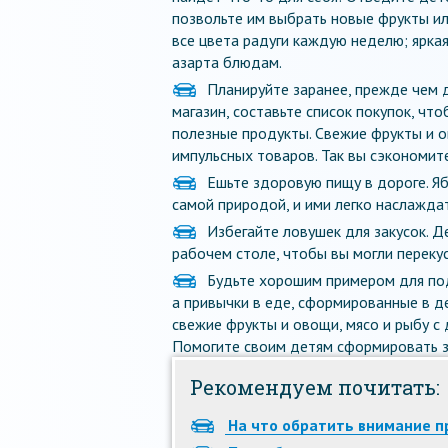
позвольте им выбрать новые фрукты ил
все цвета радуги каждую неделю; яркая
азарта блюдам.
Планируйте заранее, прежде чем 
магазин, составьте список покупок, чт
полезные продукты. Свежие фрукты и о
импульсных товаров. Так вы сэкономите
Ешьте здоровую пищу в дороге. Яб
самой природой, и ими легко наслаждат
Избегайте ловушек для закусок. Д
рабочем столе, чтобы вы могли перекус
Будьте хорошим примером для под
а привычки в еде, сформированные в де
свежие фрукты и овощи, мясо и рыбу с
Помогите своим детям сформировать з
Рекомендуем почитать:
На что обратить внимание п