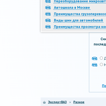
Переоборудование микроавт
Автошкола в Москве
Преимущества грузоперевозо
Виды шин для автомобилей
Преимущества просмотра к
Сч
послед
Н
П
ЭкспертВАЗ
›
Разное