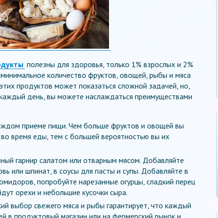
одукты
полезны для здоровья, только 1% взрослых и 2%
 минимальное количество фруктов, овощей, рыбы и мяса
этих продуктов может показаться сложной задачей, но,
 каждый день, вы можете наслаждаться преимуществами
аждом приеме пищи. Чем больше фруктов и овощей вы
во время еды, тем с большей вероятностью вы их
ный гарнир салатом или отварным мясом. Добавляйте
овь или шпинат, в соусы для пасты и супы. Добавляйте в
омидоров, попробуйте нарезанные огурцы, сладкий перец
дут орехи и небольшие кусочки сыра.
ий выбор свежего мяса и рыбы гарантирует, что каждый
ей в продуктовый магазин или на фермерский рынок и