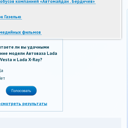
обусов компанией «Автомайдан . Бердичев»
к Газелью
омедийных фильмов
итаете ли вы удачными
ние модели Автоваза Lada
Vesta и Lada X-Ray?
Да
ет
осмотреть результаты