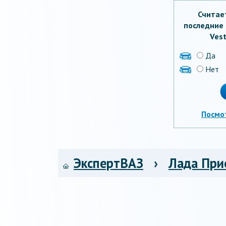
Считае
последние 
Vest
Да
Нет
Посмо
ЭкспертВАЗ
›
Лада При