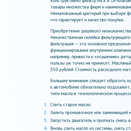
Конструктивно фильтр на 8 и 16-клапа
товары множества фирм и наименовани
Немаловажный критерий при выборе фи
что гарантирует и качество покупки.
Приобретение дешёвого низкокачествен
Некачественная склейка фильтрующего 
фильтрация — это основное предназна
функционирование внутренних клапанов
например, привести к «осушению» дета
пользы уж точно не принесет. Масляны
350 рублей. Стоимость расходного мате
Большее внимание следует обратить на
к автомобилю обязательно подскажет, к
типа масла в технологическом процесс
Слить старое масло.
Залить промывочное или заменяющей м
Запустить двигатель и прогнать смесь в
Вновь слить масло из системы, снять с