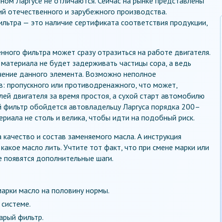
нном Ларгусе не отличаются. Сейчас на рынке представлены
й отечественного и зарубежного производства.
льтра — это наличие сертификата соответствия продукции,
ного фильтра может сразу отразиться на работе двигателя.
материала не будет задерживать частицы сора, а ведь
чение данного элемента. Возможно неполное
: пропускного или противодренажного, что может,
лей двигателя за время простоя, а сухой старт автомобилю
й фильтр обойдется автовладельцу Ларгуса порядка 200–
риала не столь и велика, чтобы идти на подобный риск.
 качество и состав заменяемого масла. А инструкция
акое масло лить. Учтите тот факт, что при смене марки или
е появятся дополнительные шаги.
арки масло на половину нормы.
 системе.
тарый фильтр.