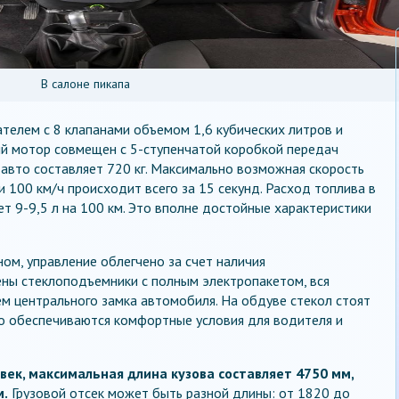
В салоне пикапа
телем с 8 клапанами объемом 1,6 кубических литров и
й мотор совмещен с 5-ступенчатой коробкой передач
 авто составляет 720 кг. Максимально возможная скорость
ти 100 км/ч происходит всего за 15 секунд. Расход топлива в
т 9-9,5 л на 100 км. Это вполне достойные характеристики
ом, управление облегчено за счет наличия
ены стеклоподъемники с полным электропакетом, вся
м центрального замка автомобиля. На обдуве стекол стоят
го обеспечиваются комфортные условия для водителя и
век, максимальная длина кузова составляет 4750 мм,
м.
Грузовой отсек может быть разной длины: от 1820 до