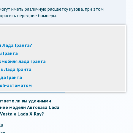
огут иметь различную расцветку кузова, при этом
красить передние бамперы.
 Лада Гранта?
ы Гранта
омобиля лада гранта
в Лада Гранта
да Гранта
кой-автоматом
итаете ли вы удачными
ние модели Автоваза Lada
Vesta и Lada X-Ray?
Да
ет