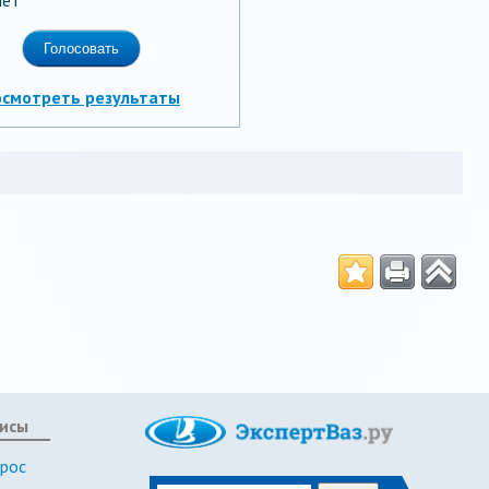
осмотреть результаты
исы
прос