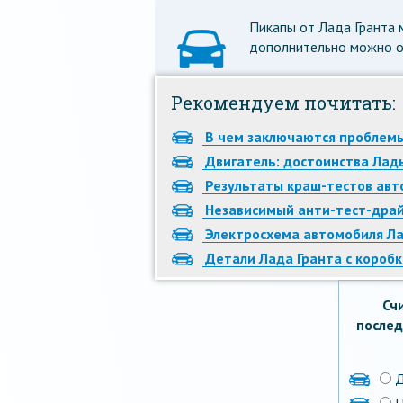
Пикапы от Лада Гранта м
дополнительно можно о
Рекомендуем почитать:
В чем заключаются проблемы
Двигатель: достоинства Лад
Результаты краш-тестов авт
Независимый анти-тест-драй
Электросхема автомобиля Ла
Детали Лада Гранта с короб
Сч
послед
Н