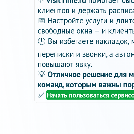
✨
VisitTime.ru
помогает быс
клиентов и держать распис
📅 Настройте услуги и длит
свободные окна — и клиент
🕒 Вы избегаете накладок,
переписки и звонки, а авт
повышают явку.
💡
Отличное решение для м
команд, которым важны пор
✅
Начать пользоваться сервис