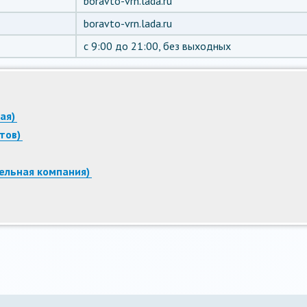
boravto-vrn.lada.ru
boravto-vrn.lada.ru
c 9:00 до 21:00, без выходных
ая)
тов)
тельная компания)