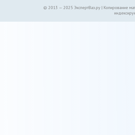
© 2013 — 2025 ЭкспертВаз.ру |
Копирование мат
индексируе