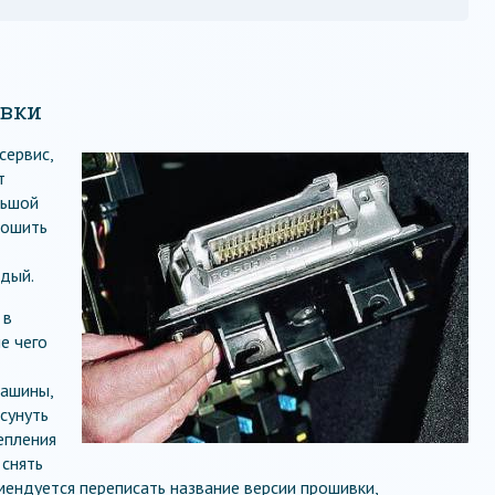
ивки
сервис,
т
льшой
рошить
дый.
 в
е чего
машины,
сунуть
епления
 снять
мендуется переписать название версии прошивки,