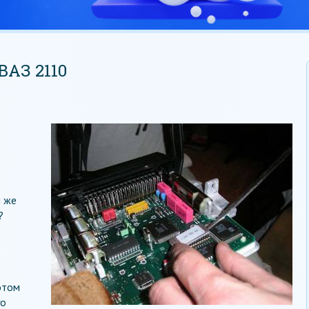
АЗ 2110
и же
?
этом
го