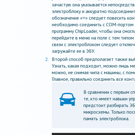
зачастую она указывается непосредств
электроблоку и аккуратно подсоединить
обозначение «=» следует повесить конт
необходимо соединить с СОМ-портом П
программу ChipLoader, чтобы она смог
перейдите в меню на поле с тем типом 
связи с электроблоком следует отключ
загружайте ее в ЭБУ.
Второй способ предполагает также вы
Узнать, какая подходит, можно лишь м
можно, не снимая чипа с машины, с пом
Главное, правильно соединить все конт
В сравнении с первым с
те, кто имеет навыки уп
предстоит разбирать ЭБ
микросхемы. Только посл
память электроблока.