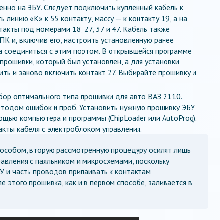
енно на ЭБУ. Следует подключить купленный кабель к
 линию «К» к 55 контакту, массу — к контакту 19, а на
акты под номерами 18, 27, 37 и 47. Кабель также
К и, включив его, настроить установленную ранее
ла соединиться с этим портом. В открывшейся программе
прошивки, который был установлен, а для установки
ить и заново включить контакт 27. Выбирайте прошивку и
бор оптимального типа прошивки для авто ВАЗ 2110.
етодом ошибок и проб. Установить нужную прошивку ЭБУ
ощью компьютера и программы (ChipLoader или AutoProg).
акты кабеля с электроблоком управления.
пособом, вторую рассмотренную процедуру осилят лишь
равления с паяльником и микросхемами, поскольку
У и часть проводов припаивать к контактам
е этого прошивка, как и в первом способе, заливается в