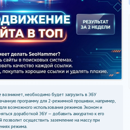
Реклама
е возникнет, необходимо будет загрузить в ЭБУ
ачанную программу для 2-режимной прошивки, например,
 для возможного использования режимов Эконом и
аняться доработкой ЭБУ — добавить аккуратно к его
й позволит осуществить заземление на массу при
ниях режима.