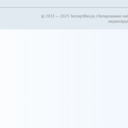
© 2013 — 2025 ЭкспертВаз.ру |
Копирование мат
индексируе