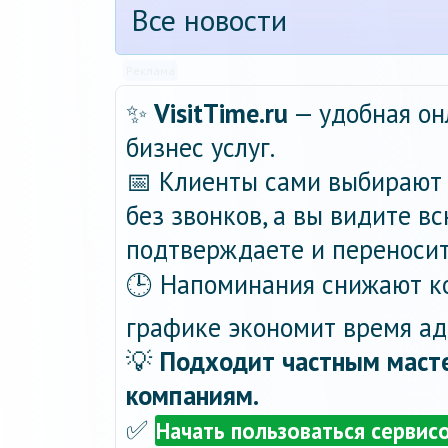
Все новости
Реклама
✨
VisitTime.ru
— удобная он
бизнес услуг.
📅 Клиенты сами выбирают 
без звонков, а вы видите в
подтверждаете и переносит
🕒 Напоминания снижают ко
графике экономит время ад
💡
Подходит частным масте
компаниям.
✅
Начать пользоваться сервис