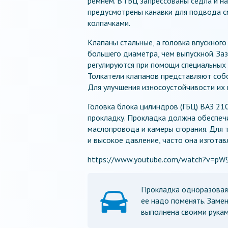
ремнем. В ГБЦ запрессованы седла и н
предусмотрены канавки для подвода с
колпачками.
Клапаны стальные, а головка впускного
большего диаметра, чем выпускной. За
регулируются при помощи специальных
Толкатели клапанов представляют собо
Для улучшения износоустойчивости их 
Головка блока цилиндров (ГБЦ) ВАЗ 21
прокладку. Прокладка должна обеспеч
маслопровода и камеры сгорания. Для 
и высокое давление, часто она изготав
https://www.youtube.com/watch?v=p
Прокладка одноразовая, 
ее надо поменять. Заме
выполнена своими рукам