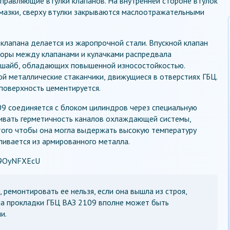
аправляющие втулки клапанов. На внутренней стороне втулок
мазки, сверху втулки закрываются маслоотражательными
 клапана делается из жаропрочной стали. Впускной клапан
зоры между клапанами и кулачками распредвала
 шайб, обладающих повышенной износостойкостью.
й металлические стаканчики, движущиеся в отверстиях ГБЦ.
поверхность цементируется.
09 соединяется с блоком цилиндров через специальную
ивать герметичность каналов охлаждающей системы,
того чтобы она могла выдержать высокую температуру
ливается из армированного металла.
W9OyNFXEcU
ремонтировать ее нельзя, если она вышла из строя,
на прокладки ГБЦ ВАЗ 2109 вполне может быть
и.