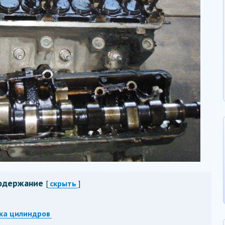
одержание
[
скрыть
]
ка цилиндров