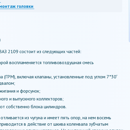
 монтаж головки
9
ВАЗ 2109 состоит из следующих частей:
торой воспламеняется топливовоздушная смесь
 (ГРМ), включая клапаны, установленные под углом 7°30′
двалом;
жигания и форсунок;
ного и выпускного коллекторов;
 от собственно блока цилиндров.
тливается из чугуна и имеет пять опор, на нем восемь
 приводится в действие от шкива коленвала зубчатым