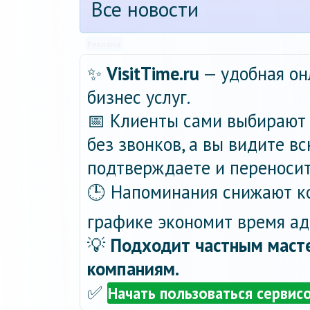
Все новости
Реклама
✨
VisitTime.ru
— удобная он
бизнес услуг.
📅 Клиенты сами выбирают 
без звонков, а вы видите в
подтверждаете и переносит
🕒 Напоминания снижают ко
графике экономит время ад
💡
Подходит частным масте
компаниям.
✅
Начать пользоваться сервис