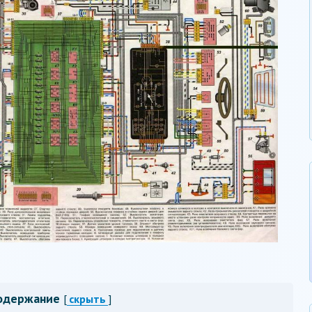
одержание
[
скрыть
]