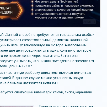
Реклама
ый. Данный способ не требует от автовладельца особых
едусматривает самостоятельный демонтаж клапанной
динить цепь, установленную на моторе. Аналогичным
алее две цепи соединяются в одну. Кривым стартером
го ее прохождения через двигатель. Затем они
следует учитывать, что нижняя звездочка не заменяется.
еля цепи ВАЗ 2107.
ает частичную разборку двигателя, включая демонтаж
еталей. В данном случае можно установить новую
мена башмака натяжителя цепи ВАЗ.
ебуется следующий инвентарь: ключи, тиски, карандаш
Первым этапом второго метода