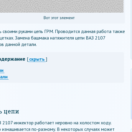
Вот этот элемент
ь своими руками цепь ГРМ. Проводится данная работа также
 щетках. Замена башмака натяжителя цепи ВАЗ 2107
ов данной детали.
одержание
[
скрыть
]
пи
али
ь цепи
З 2107 инжектор работает неровно на холостом ходу.
о изнашивается по-разному. В некоторых случаях может