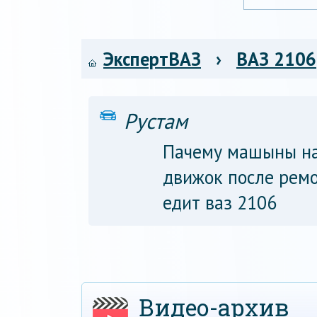
ЭкспертВАЗ
›
ВАЗ 2106
Рустам
Пачему машыны нач
движок после ремо
едит ваз 2106
Видео-архив