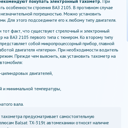
рекомендуют покупать электронный тахометр.
При
ть особенности строения ВАЗ 2105. В противном случае
 незначительной погрешностью. Можно установить
ми. Для этого подсоедините его к любому типу двигателя.
и тот факт, что существуют стрелочный и электронный
 на ВАЗ 2105 первого типа с тюнером. Ко второму типу
 представляет собой микропроцессорный прибор, главной
работой двигателя «пятерки». При необходимости водитель
ежим. Прежде чем выяснить, как установить тахометр на
автомобиля:
8-цилиндровых двигателей,
й и минимальной температуры,
чатого вала.
о тахометра предусматривает самостоятельную
 плюсам Balsat TX-319t автомеханики относят наличие