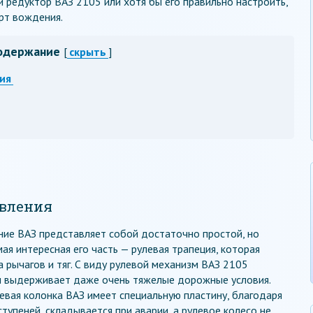
редуктор ВАЗ 2105 или хотя бы его правильно настроить,
рт вождения.
одержание
[
скрыть
]
ия
авления
ние ВАЗ представляет собой достаточно простой, но
я интересная его часть — рулевая трапеция, которая
 рычагов и тяг. С виду рулевой механизм ВАЗ 2105
он выдерживает даже очень тяжелые дорожные условия.
левая колонка ВАЗ имеет специальную пластину, благодаря
ступеней, складывается при аварии, а рулевое колесо не