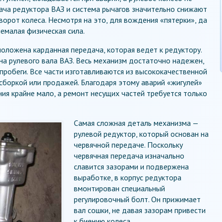
ача редуктора ВАЗ и система рычагов значительно снижают
ворот колеса. Несмотря на это, для вождения «пятерки», да
немалая физическая сила.
положена карданная передача, которая ведет к редуктору.
на рулевого вала ВАЗ. Весь механизм достаточно надежен,
робеги. Все части изготавливаются из высококачественной
сборкой или продажей. Благодаря этому аварий «жигулей»
ния крайне мало, а ремонт несущих частей требуется только
Самая сложная деталь механизма —
рулевой редуктор, который основан на
червячной передаче. Поскольку
червячная передача изначально
славится зазорами и подвержена
выработке, в корпус редуктора
вмонтирован специальный
регулировочный болт. Он прижимает
вал сошки, не давая зазорам привести
к биению колеса.