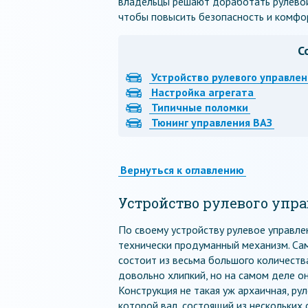
владельцы решают доработать рулевой 
чтобы повысить безопасность и комфо
С
Устройство рулевого управлен
Настройка агрегата
Типичные поломки
Тюнинг управления ВАЗ
Вернуться к оглавлению
Устройство рулевого упр
По своему устройству рулевое управле
технически продуманный механизм. Сама
состоит из весьма большого количества
довольно хлипкий, но на самом деле 
Конструкция не такая уж архаичная, ру
которой вал, состоящий из нескольких 