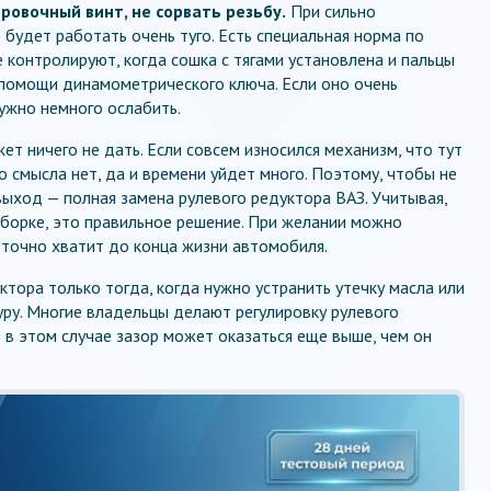
ровочный винт, не сорвать резьбу.
При сильно
будет работать очень туго. Есть специальная норма по
ие контролируют, когда сошка с тягами установлена и пальцы
 помощи динамометрического ключа. Если оно очень
ужно немного ослабить.
т ничего не дать. Если совсем износился механизм, что тут
 смысла нет, да и времени уйдет много. Поэтому, чтобы не
выход — полная замена рулевого редуктора ВАЗ. Учитывая,
азборке, это правильное решение. При желании можно
а точно хватит до конца жизни автомобиля.
тора только тогда, когда нужно устранить утечку масла или
ру. Многие владельцы делают регулировку рулевого
Но в этом случае зазор может оказаться еще выше, чем он