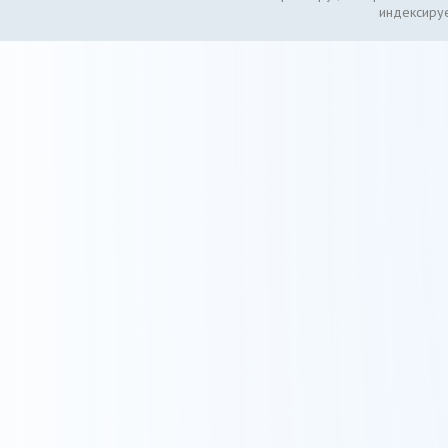
индексируе