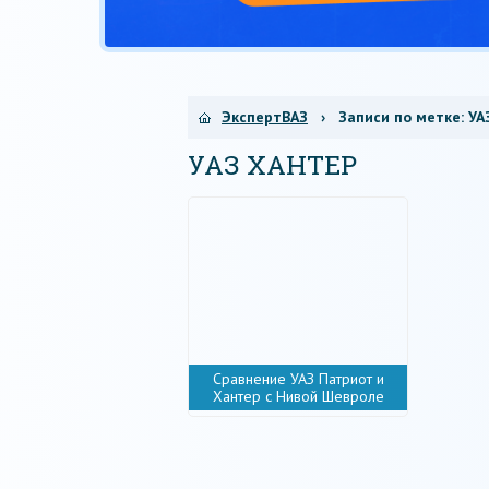
ЭкспертВАЗ
› Записи по метке:
УА
УАЗ ХАНТЕР
Сравнение УАЗ Патриот и
Хантер с Нивой Шевроле