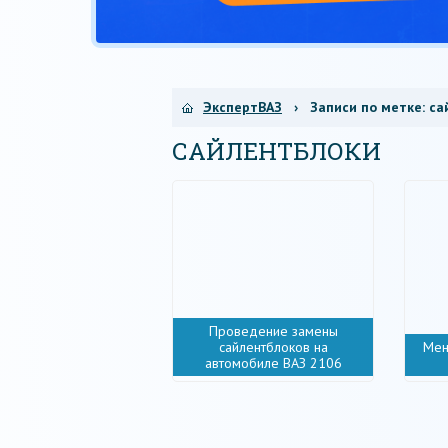
ЭкспертВАЗ
› Записи по метке:
са
САЙЛЕНТБЛОКИ
Проведение замены
сайлентблоков на
Мен
автомобиле ВАЗ 2106